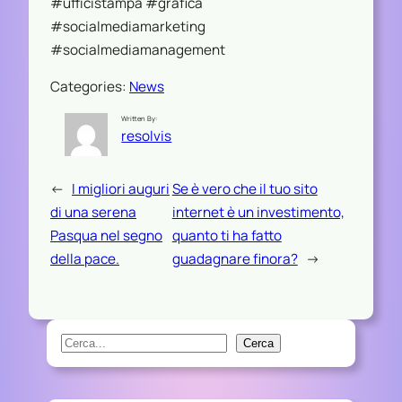
#ufficistampa #grafica
#socialmediamarketing
#socialmediamanagement
Categories:
News
Written By:
resolvis
←
I migliori auguri
Se è vero che il tuo sito
di una serena
internet è un investimento,
Pasqua nel segno
quanto ti ha fatto
della pace.
guadagnare finora?
→
S
Cerca
e
a