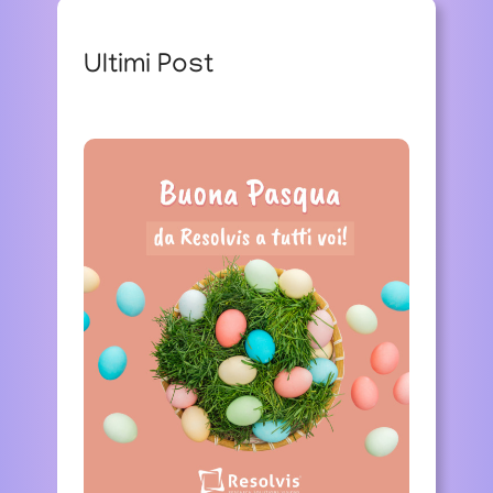
r
c
Ultimi Post
h