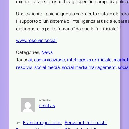
migliori strategie rispetto agli specifici campi di applic
Una curiosità: poiché questo contenuto è stato elabor
il supporto di un sistema di intelligenza artificiale, sare
distinguere la parte “umana” da quella “artificiale”?
www.resolvis.social
Categories:
News
Tags:
ai
, 
comunicazione
, 
intelligenza artificiale
, 
market
resolvis
, 
social media
, 
social media management
, 
socia
Written By:
resolvis
←
Francomagro.com:
Benvenuti tra i nostri