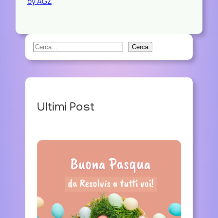
by AGZ
S
Cerca
e
a
r
c
Ultimi Post
h