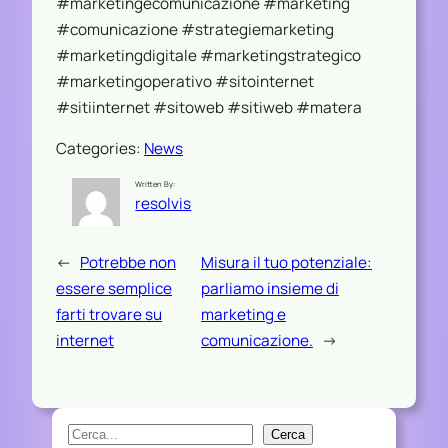
#marketingecomunicazione #marketing
#comunicazione #strategiemarketing
#marketingdigitale #marketingstrategico
#marketingoperativo #sitointernet
#sitiinternet #sitoweb #sitiweb #matera
Categories:
News
Written By:
resolvis
←
Potrebbe non
Misura il tuo potenziale:
essere semplice
parliamo insieme di
farti trovare su
marketing e
internet
comunicazione.
→
S
Cerca