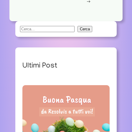
→
S
Cerca
e
a
r
c
Ultimi Post
h