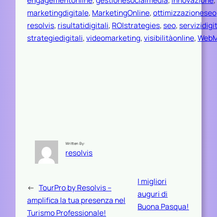
engagementonline
, 
gestionesocialmedia
, 
Innovazione
, 
marketingdigitale
, 
MarketingOnline
, 
ottimizzazioneseo
resolvis
, 
risultatidigitali
, 
ROIstrategies
, 
seo
, 
servizidigit
strategiedigitali
, 
videomarketing
, 
visibilitàonline
, 
WebM
Written By:
resolvis
I migliori
←
TourPro by Resolvis –
auguri di
amplifica la tua presenza nel
Buona Pasqua!
Turismo Professionale!