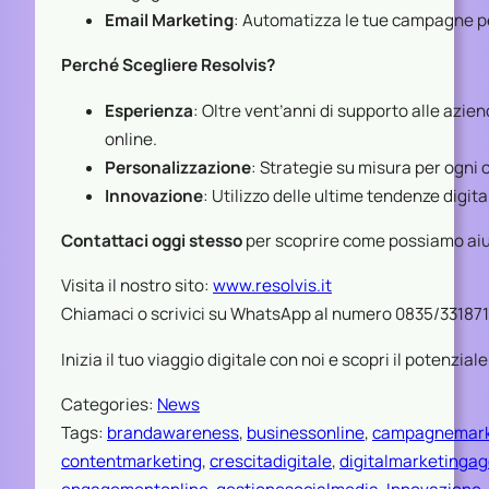
Email Marketing
: Automatizza le tue campagne per 
Perché Scegliere Resolvis?
Esperienza
: Oltre vent’anni di supporto alle azie
online.
Personalizzazione
: Strategie su misura per ogni c
Innovazione
: Utilizzo delle ultime tendenze digital
Contattaci oggi stesso
per scoprire come possiamo aiutar
Visita il nostro sito:
www.resolvis.it
Chiamaci o scrivici su WhatsApp al numero 0835/331871
Inizia il tuo viaggio digitale con noi e scopri il potenzial
Categories:
News
Tags:
brandawareness
, 
businessonline
, 
campagnemark
contentmarketing
, 
crescitadigitale
, 
digitalmarketinga