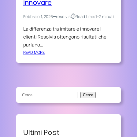
innovare
⏱︎
Febbraio 1, 2026
resolvis
Read time:
1–2 minuti
La differenza tra imitare e innovare I
clienti Resolvis ottengono risultati che
parlano…
:
READ MORE
L
A
D
I
F
F
S
Cerca
E
e
R
a
E
r
N
Z
c
Ultimi Post
A
h