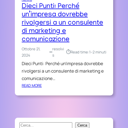
Dieci Punti: Perché
un’impresa dovrebbe
rivolgersi a un consulente
di marketing e
comunicazione
Ottobre 21,
resolvi
⏱︎
Read time:
1–2 minuti
2024
s
Dieci Punti: Perché un’impresa dovrebbe
rivolgersi a un consulente di marketing e
comunicazione…
:
READ MORE
D
I
E
C
I
P
S
Cerca