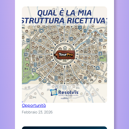
A
D
I
Z
I
O
N
A
L
E
Distinguiti Online, Trasforma Ospitalità in
Opportunità
Febbraio 23, 2026