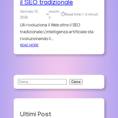
il SEO tradizionale
Gennaio 10,
resolvi
⏱︎
Read time:
1–2 minuti
2026
s
L’AI rivoluziona il Web oltre il SEO
tradizionale L’intelligenza artificiale sta
rivoluzionando il…
:
READ MORE
L
’
A
I
R
I
S
Cerca
V
e
O
a
L
r
U
Z
c
Ultimi Post
I
h