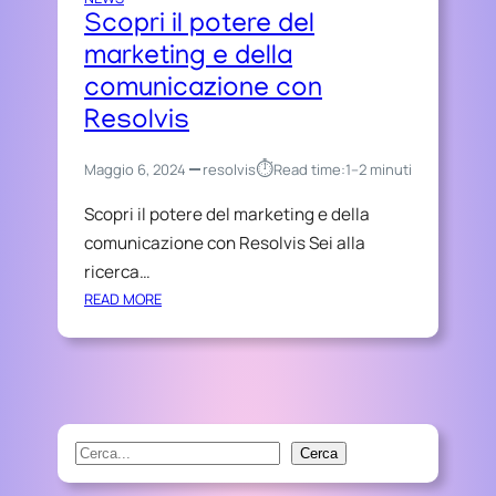
Scopri il potere del
marketing e della
comunicazione con
Resolvis
⏱︎
Maggio 6, 2024
resolvis
Read time:
1–2 minuti
Scopri il potere del marketing e della
comunicazione con Resolvis Sei alla
ricerca…
:
READ MORE
S
C
O
P
R
I
S
Cerca
I
e
L