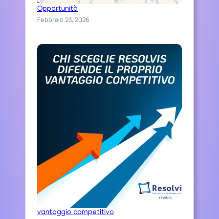
Distinguiti Online, Trasforma Ospitalità in
R
Opportunità
E
Febbraio 23, 2026
S
O
L
V
I
S
Chi sceglie Resolvis difende il proprio
vantaggio competitivo