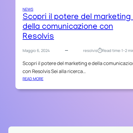
NEWS
Scopri il potere del marketing
della comunicazione con
Resolvis
⏱︎
Maggio 6, 2024
resolvis
Read time:
1–2 mi
Scopri il potere del marketing e della comunicazi
con Resolvis Sei alla ricerca…
:
READ MORE
S
C
O
P
R
I
I
L