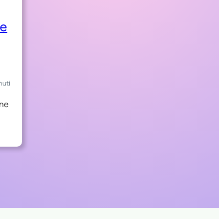
 e
nuti
one