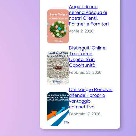
Auguri di una
serena Pasqua ai
nostri Clienti,
Partner e Fornitori
Aprile 2, 2026
Distinguiti Online,
Trasforma
Ospitalità in
Opportunità
Febbraio 23, 2026
Chi sceglie Resolvis
difende il proprio
vantaggio
competitivo
Febbraio 17, 2026