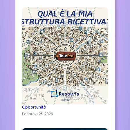
O
C
O
N
R
E
S
O
L
V
I
S
Distinguiti Online, Trasforma Ospitalità in
Opportunità
Febbraio 23, 2026