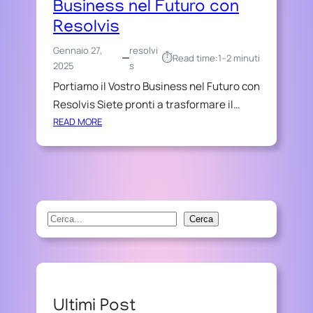
Business nel Futuro con
Resolvis
Gennaio 27,
resolvi
⏱︎
Read time:
1–2 minuti
2025
s
Portiamo il Vostro Business nel Futuro con
Resolvis Siete pronti a trasformare il…
:
READ MORE
P
O
R
T
I
A
S
Cerca
M
e
O
a
I
r
L
V
c
Ultimi Post
O
h