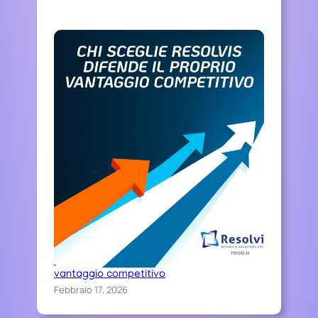
O
M
P
E
T
I
T
I
V
E
Chi sceglie Resolvis difende il proprio
vantaggio competitivo
Febbraio 17, 2026