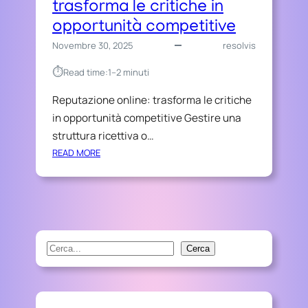
trasforma le critiche in
opportunità competitive
Novembre 30, 2025
resolvis
⏱︎
Read time:
1–2 minuti
Reputazione online: trasforma le critiche
in opportunità competitive Gestire una
struttura ricettiva o…
:
READ MORE
R
E
P
U
T
A
S
Cerca
Z
e
I
a
O
r
N