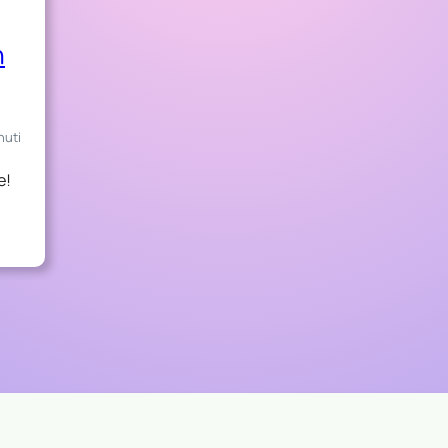
n
nuti
e!