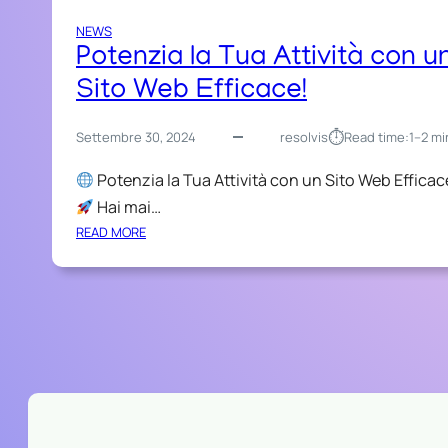
NEWS
Potenzia la Tua Attività con u
Sito Web Efficace!
⏱︎
Settembre 30, 2024
resolvis
Read time:
1–2 mi
Potenzia la Tua Attività con un Sito Web Efficac
Hai mai…
:
READ MORE
P
O
T
E
N
Z
I
A
L