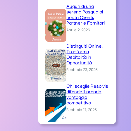
Auguri di una
serena Pasqua ai
nostri Clienti,
Partner e Fornitori
Aprile 2, 2026
Distinguiti Online,
Trasforma
Ospitalità in
Opportunità
Febbraio 23, 2026
Chi sceglie Resolvis
difende il proprio
vantaggio
competitivo
Febbraio 17, 2026