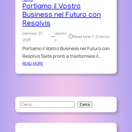
Portiamo il Vostro
Business nel Futuro con
Resolvis
Gennaio 27,
resolvi
⏱︎
Read time:
1–2 minuti
2025
s
Portiamo il Vostro Business nel Futuro con
Resolvis Siete pronti a trasformare il…
:
READ MORE
P
O
R
T
I
A
S
Cerca
M
e
O
a
I
r
L