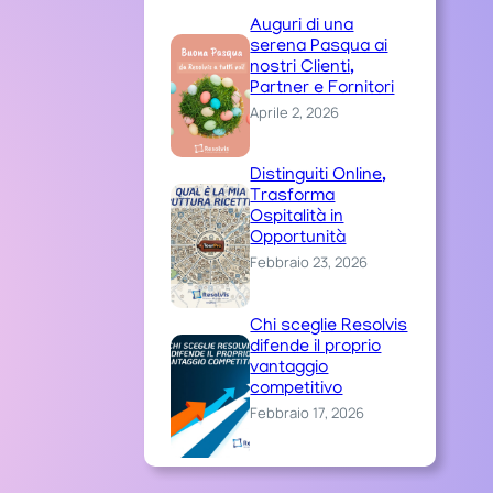
Auguri di una
serena Pasqua ai
nostri Clienti,
Partner e Fornitori
Aprile 2, 2026
Distinguiti Online,
Trasforma
Ospitalità in
Opportunità
Febbraio 23, 2026
Chi sceglie Resolvis
difende il proprio
vantaggio
competitivo
Febbraio 17, 2026