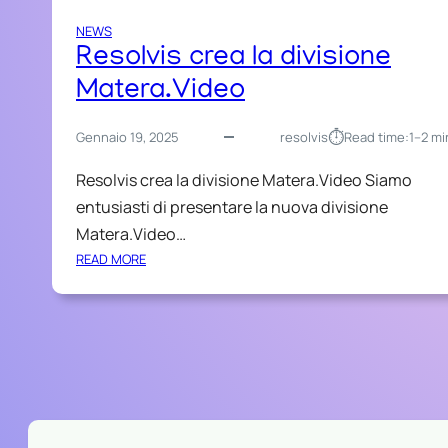
NEWS
Resolvis crea la divisione
Matera.Video
⏱︎
Gennaio 19, 2025
resolvis
Read time:
1–2 mi
Resolvis crea la divisione Matera.Video Siamo
entusiasti di presentare la nuova divisione
Matera.Video…
:
READ MORE
R
E
S
O
L
V
I
S