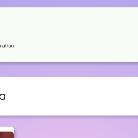
 affari.
a