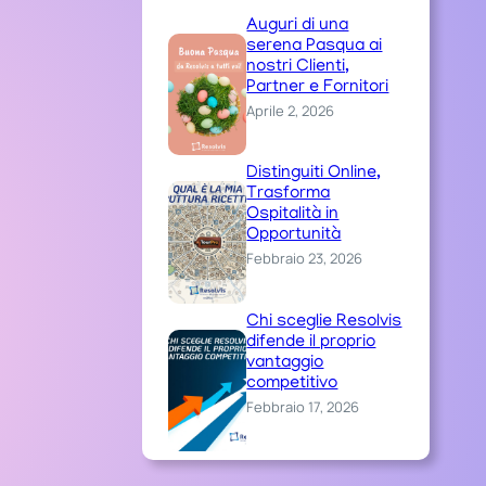
Auguri di una
serena Pasqua ai
nostri Clienti,
Partner e Fornitori
Aprile 2, 2026
Distinguiti Online,
Trasforma
Ospitalità in
Opportunità
Febbraio 23, 2026
Chi sceglie Resolvis
difende il proprio
vantaggio
competitivo
Febbraio 17, 2026