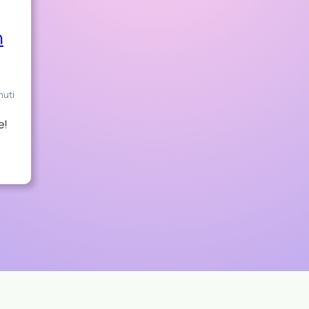
n
nuti
e!