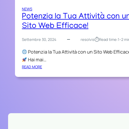
NEWS
Potenzia la Tua Attività con u
Sito Web Efficace!
⏱︎
Settembre 30, 2024
resolvis
Read time:
1–2 mi
Potenzia la Tua Attività con un Sito Web Efficac
Hai mai…
:
READ MORE
P
O
T
E
N
Z
I
A
L