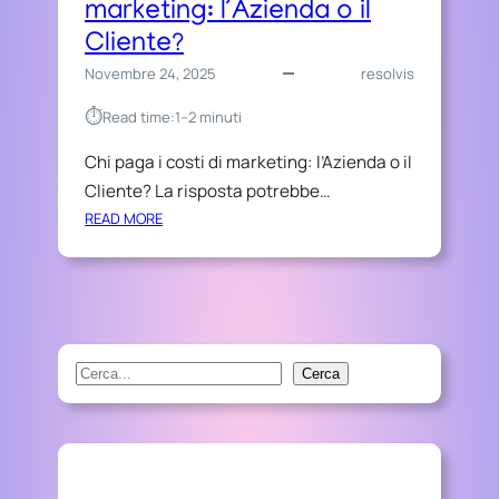
marketing: l’Azienda o il
Cliente?
Novembre 24, 2025
resolvis
⏱︎
Read time:
1–2 minuti
Chi paga i costi di marketing: l’Azienda o il
Cliente? La risposta potrebbe…
:
READ MORE
C
H
I
P
A
G
S
Cerca
A
e
I
a
C
r
O
S
c