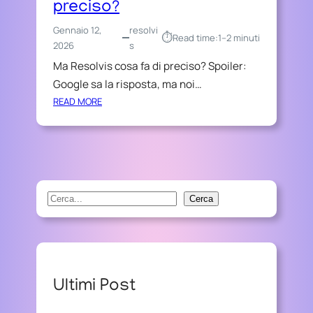
preciso?
Gennaio 12,
resolvi
⏱︎
Read time:
1–2 minuti
2026
s
Ma Resolvis cosa fa di preciso? Spoiler:
Google sa la risposta, ma noi…
:
READ MORE
M
A
R
E
S
O
S
Cerca
L
e
V
a
I
r
S
C
c
Ultimi Post
O
h
S