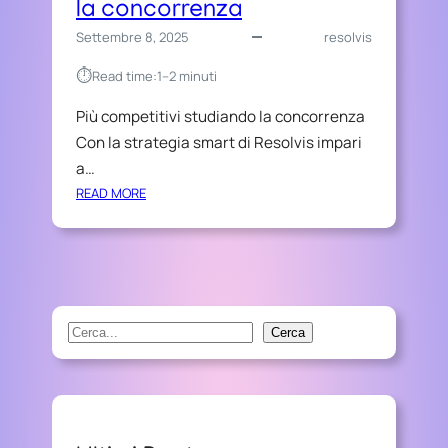
la concorrenza
Settembre 8, 2025
resolvis
⏱︎
Read time:
1–2 minuti
Più competitivi studiando la concorrenza
Con la strategia smart di Resolvis impari
a…
:
READ MORE
P
I
Ù
C
O
M
S
Cerca
P
e
E
a
T
r
I
T
c