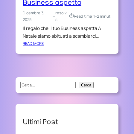
Business aspetta
Dicembre 3,
resolvi
⏱︎
Read time:
1–2 minuti
2025
s
Il regalo che il tuo Business aspetta A
Natale siamo abituati a scambiarci…
:
READ MORE
I
L
R
E
G
A
S
Cerca
L
e
O
a
C
r
H
E
c
Ultimi Post
I
h
L