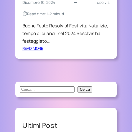
Dicembre 10, 2024
resolvis
⏱︎
Read time:
1–2 minuti
Buone Feste Resolvis! Festività Natalizie,
tempo di bilanci: nel 2024 Resolvis ha
festeggiato…
:
READ MORE
B
U
O
N
E
F
S
Cerca
E
e
S
a
T
r
E
R
c
Ultimi Post
E
h