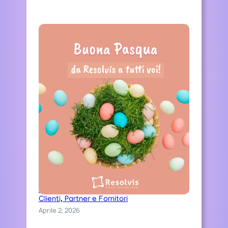
S
O
L
V
I
S
!
Auguri di una serena Pasqua ai nostri
Clienti, Partner e Fornitori
Aprile 2, 2026