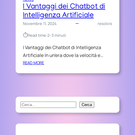
I Vantaggi dei Chatbot di
Intelligenza Artificiale
Novembre 11, 2024
resolvis
⏱︎
Read time:
2–3 minuti
I Vantaggi dei Chatbot di Intelligenza
Artificiale In un’era dove la velocità e…
:
READ MORE
I
V
A
N
T
A
S
Cerca
G
e
G
a
I
r
D