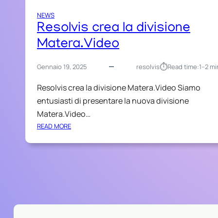
NEWS
Resolvis crea la divisione
Matera.Video
⏱︎
Gennaio 19, 2025
resolvis
Read time:
1–2 mi
Resolvis crea la divisione Matera.Video Siamo
entusiasti di presentare la nuova divisione
Matera.Video…
:
READ MORE
R
E
S
O
L
V
I
S