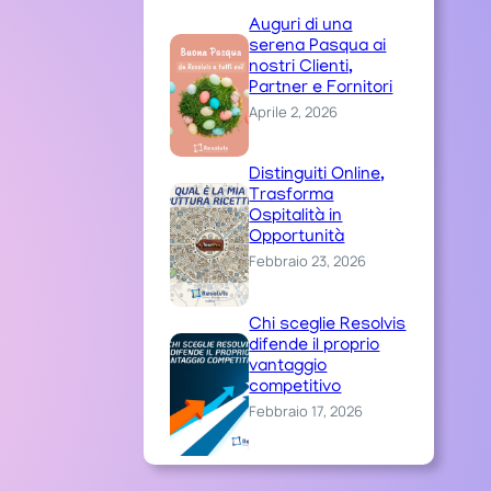
Auguri di una
serena Pasqua ai
nostri Clienti,
Partner e Fornitori
Aprile 2, 2026
Distinguiti Online,
Trasforma
Ospitalità in
Opportunità
Febbraio 23, 2026
Chi sceglie Resolvis
difende il proprio
vantaggio
competitivo
Febbraio 17, 2026