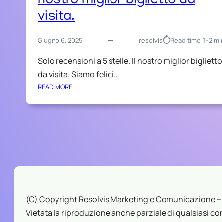
nostro miglior biglietto da
E
visita.
⏱︎
Giugno 6, 2025
resolvis
Read time:
1–2 mi
Solo recensioni a 5 stelle. Il nostro miglior biglietto
da visita. Siamo felici…
:
READ MORE
S
O
L
O
R
E
C
E
N
S
(C) Copyright Resolvis Marketing e Comunicazione –
I
Vietata la riproduzione anche parziale di qualsiasi con
O