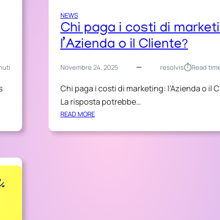
NEWS
Chi paga i costi di market
l’Azienda o il Cliente?
⏱︎
nuti
Novembre 24, 2025
resolvis
Read tim
s
Chi paga i costi di marketing: l’Azienda o il 
La risposta potrebbe…
:
READ MORE
C
H
I
P
A
G
A
I
C