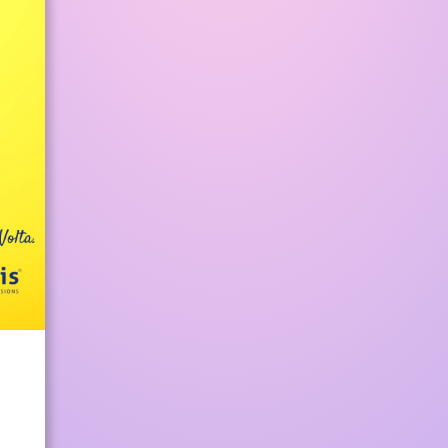
O
S
T
I
D
I
M
A
R
K
E
T
I
N
G
:
L
’
A
Z
I