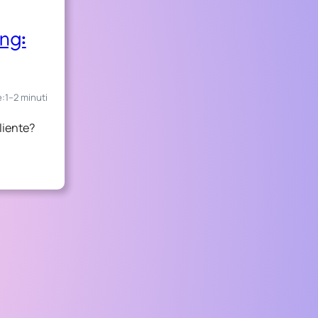
ing:
e:
1–2 minuti
Cliente?