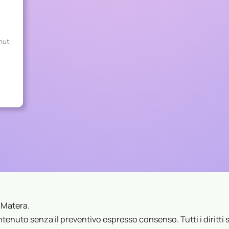
E
N
D
nuti
A
O
I
L
C
L
I
E
N
T
E
?
 Matera.
tenuto senza il preventivo espresso consenso. Tutti i diritti s