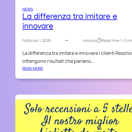
NEWS
La differenza tra imitare e
innovare
⏱︎
Febbraio 1, 2026
resolvis
Read time:
1–2 mi
La differenza tra imitare e innovare I clienti Resolvi
ottengono risultati che parlano…
:
READ MORE
L
A
D
I
F
F
E
R
E