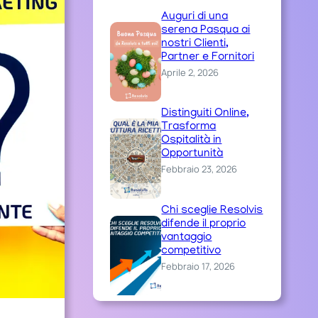
Auguri di una
serena Pasqua ai
nostri Clienti,
Partner e Fornitori
Aprile 2, 2026
Distinguiti Online,
Trasforma
Ospitalità in
Opportunità
Febbraio 23, 2026
Chi sceglie Resolvis
difende il proprio
vantaggio
competitivo
Febbraio 17, 2026