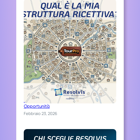
O
C
I
A
L
M
E
D
I
A
?
Distinguiti Online, Trasforma Ospitalità in
Opportunità
Febbraio 23, 2026