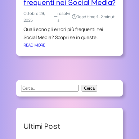
frequenti nei Social Media?
Ottobre 29,
resolvi
⏱︎
Read time:
1–2 minuti
2025
s
Quali sono gli errori più frequenti nei
Social Media? Scopri se in queste…
:
READ MORE
Q
U
A
L
I
S
S
Cerca
O
e
N
a
O
r
G
L
c
Ultimi Post
I
h
E