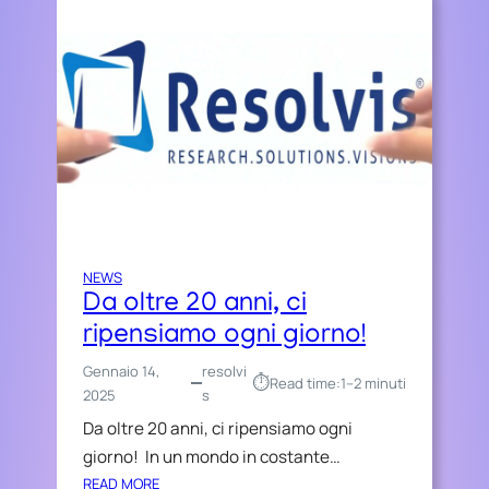
NEWS
Da oltre 20 anni, ci
ripensiamo ogni giorno!
Gennaio 14,
resolvi
⏱︎
Read time:
1–2 minuti
2025
s
Da oltre 20 anni, ci ripensiamo ogni
giorno! In un mondo in costante…
:
READ MORE