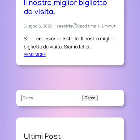
Il nostro miglior biglietto
da visita.
⏱︎
Giugno 6, 2025
resolvis
Read time:
1–2 minuti
Solo recensioni a 5 stelle. Il nostro miglior
biglietto da visita. Siamo felici…
:
READ MORE
S
O
L
O
R
E
S
Cerca
C
e
E
a
N
r
S
I
c
Ultimi Post
O
h