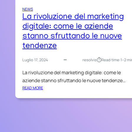
NEWS
La rivoluzione del marketing
digitale: come le aziende
stanno sfruttando le nuove
tendenze
⏱︎
Luglio 17, 2024
resolvis
Read time:
1–2 mi
La rivoluzione del marketing digitale: come le
aziende stanno sfruttando le nuove tendenze…
:
READ MORE
L
A
R
I
V
O