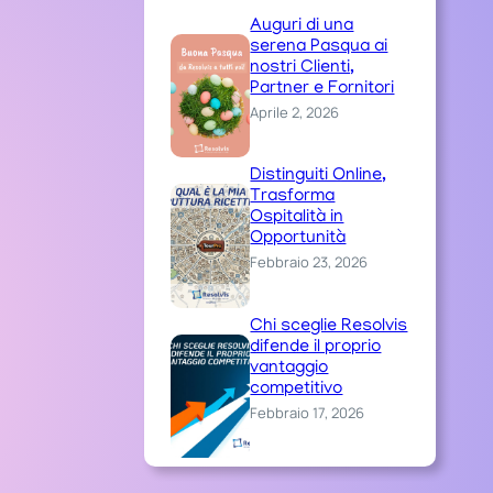
Auguri di una
serena Pasqua ai
nostri Clienti,
Partner e Fornitori
Aprile 2, 2026
Distinguiti Online,
Trasforma
Ospitalità in
Opportunità
Febbraio 23, 2026
Chi sceglie Resolvis
difende il proprio
vantaggio
competitivo
Febbraio 17, 2026