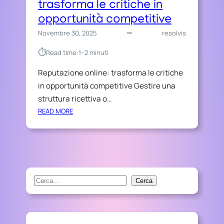
trasforma le critiche in
opportunità competitive
Novembre 30, 2025
resolvis
⏱︎
Read time:
1–2 minuti
Reputazione online: trasforma le critiche
in opportunità competitive Gestire una
struttura ricettiva o…
:
READ MORE
R
E
P
U
T
A
S
Cerca
Z
e
I
a
O
r
N