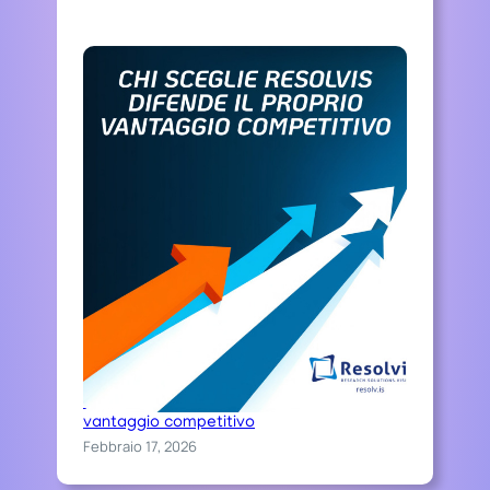
O
M
P
E
T
I
T
I
V
E
Chi sceglie Resolvis difende il proprio
vantaggio competitivo
Febbraio 17, 2026