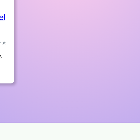
el
nuti
s