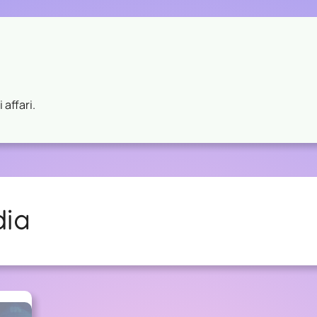
 affari.
dia