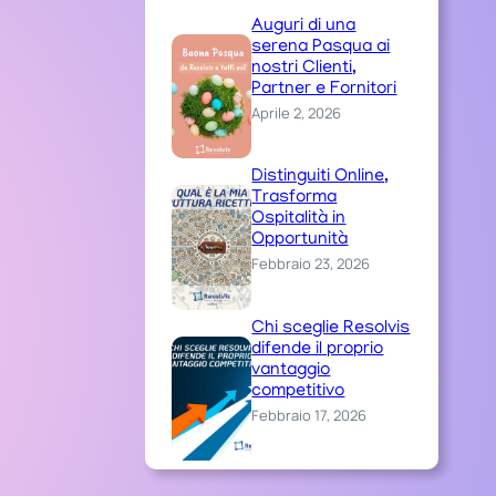
Auguri di una
serena Pasqua ai
nostri Clienti,
Partner e Fornitori
Aprile 2, 2026
Distinguiti Online,
Trasforma
Ospitalità in
Opportunità
Febbraio 23, 2026
Chi sceglie Resolvis
difende il proprio
vantaggio
competitivo
Febbraio 17, 2026