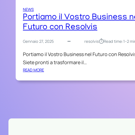
NEWS
Portiamo il Vostro Business n
Futuro con Resolvis
⏱︎
Gennaio 27, 2025
resolvis
Read time:
1–2 mi
Portiamo il Vostro Business nel Futuro con Resolvi
Siete pronti a trasformare il…
:
READ MORE
P
O
R
T
I
A
M
O
I