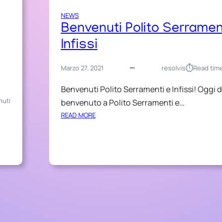
NEWS
Benvenuti Polito Serramen
Infissi
⏱︎
Marzo 27, 2021
resolvis
Read tim
Benvenuti Polito Serramenti e Infissi! Oggi d
nuti
benvenuto a Polito Serramenti e…
:
READ MORE
B
E
N
V
E
N
U
T
I