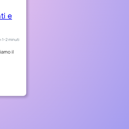
ti e
e:
1–2 minuti
iamo il