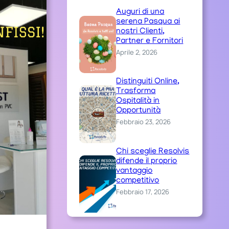
Auguri di una
serena Pasqua ai
nostri Clienti,
Partner e Fornitori
Aprile 2, 2026
Distinguiti Online,
Trasforma
Ospitalità in
Opportunità
Febbraio 23, 2026
Chi sceglie Resolvis
difende il proprio
vantaggio
competitivo
Febbraio 17, 2026