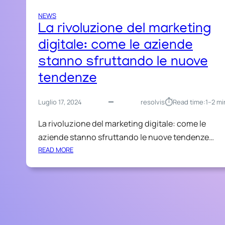
NEWS
La rivoluzione del marketing
digitale: come le aziende
stanno sfruttando le nuove
tendenze
⏱︎
Luglio 17, 2024
resolvis
Read time:
1–2 mi
La rivoluzione del marketing digitale: come le
aziende stanno sfruttando le nuove tendenze…
:
READ MORE
L
A
R
I
V
O