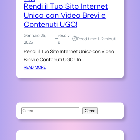
Rendi il Tuo Sito Internet
Unico con Video Brevi e
Contenuti UGC!
Gennaio 25,
resolvi
⏱︎
Read time:
1–2 minuti
2025
s
Rendi il Tuo Sito Internet Unico con Video
Brevi e Contenuti UGC! In…
:
READ MORE
R
E
N
D
I
I
S
Cerca
L
e
T
a
U
r
O