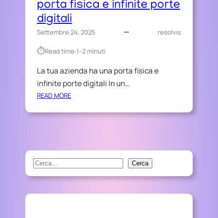
porta fisica e infinite porte
digitali
Settembre 24, 2025
resolvis
⏱︎
Read time:
1–2 minuti
La tua azienda ha una porta fisica e
infinite porte digitali In un…
:
READ MORE
L
A
T
U
A
A
S
Cerca
Z
e
I
a
E
r
N
D
c