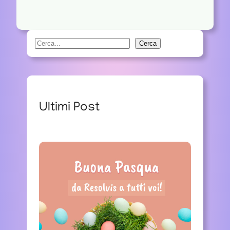
S
Cerca
e
a
r
c
Ultimi Post
h