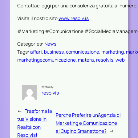
Contattaci oggi per una consulenza gratuita al numero 
Visita il nostro sito
www.resolv.is
#Marketing #Comunicazione #SocialMediaManagemen
Categories:
News
Tags:
affari
, 
business
, 
comunicazione
, 
marketing
, 
mark
marketingecomunicazione
, 
matera
, 
resolvis
, 
web
Written By:
resolvis
←
Trasforma la
Perché Preferire un’Agenzia di
tua Visione in
Marketing e Comunicazione
Realtà con
al Cugino Smanettone?
→
Resolvis!