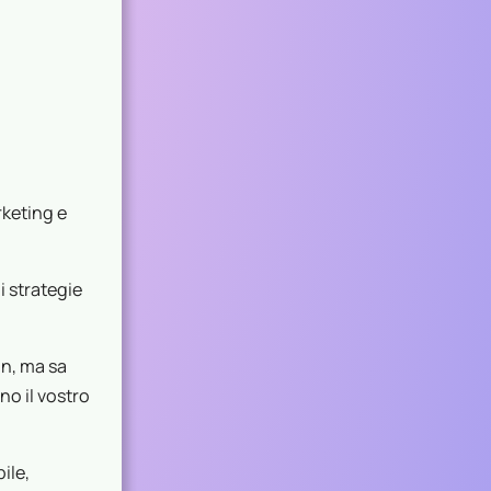
rketing e
i strategie
gn, ma sa
no il vostro
ile,