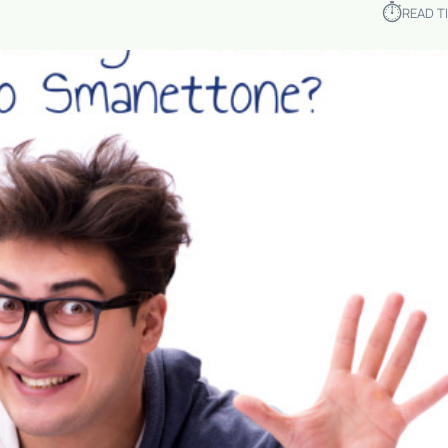
⏱︎
READ T