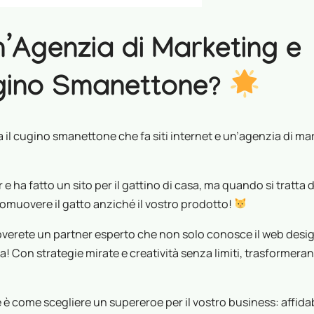
n’Agenzia di Marketing e
gino Smanettone?
a il cugino smanettone che fa siti internet e un’agenzia di ma
r e ha fatto un sito per il gattino di casa, ma quando si tratta d
omuovere il gatto anziché il vostro prodotto!
roverete un partner esperto che non solo conosce il web desi
a! Con strategie mirate e creatività senza limiti, trasformeran
 è come scegliere un supereroe per il vostro business: affidab