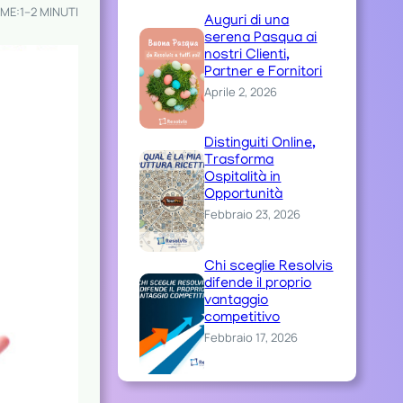
IME:
1–2 MINUTI
Auguri di una
serena Pasqua ai
nostri Clienti,
Partner e Fornitori
Aprile 2, 2026
Distinguiti Online,
Trasforma
Ospitalità in
Opportunità
Febbraio 23, 2026
Chi sceglie Resolvis
difende il proprio
vantaggio
competitivo
Febbraio 17, 2026