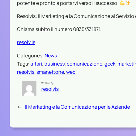
potente e pronto a portarvi verso il successo!
Resolvis: Il Marketing e la Comunicazione al Servizio de
Chiama subito il numero 0835/331871.
resolv.is
Categories:
News
Tags:
affari
, 
business
, 
comunicazione
, 
geek
, 
marketi
resolvis
, 
smanettone
, 
web
Written By:
resolvis
←
Il Marketing e la Comunicazione per le Aziende