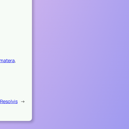
matera
, 
 Resolvis
→