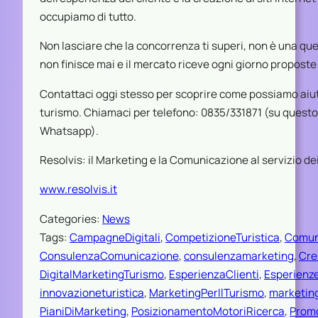
occupiamo di tutto.
Non lasciare che la concorrenza ti superi, non è una que
non finisce mai e il mercato riceve ogni giorno proposte
Contattaci oggi stesso per scoprire come possiamo aiut
turismo. Chiamaci per telefono: 0835/331871 (su quest
Whatsapp).
Resolvis: il Marketing e la Comunicazione al servizio dei 
www.resolvis.it
Categories:
News
Tags:
CampagneDigitali
, 
CompetizioneTuristica
, 
Comun
ConsulenzaComunicazione
, 
consulenzamarketing
, 
Cre
DigitalMarketingTurismo
, 
EsperienzaClienti
, 
Esperienze
innovazioneturistica
, 
MarketingPerIlTurismo
, 
marketin
PianiDiMarketing
, 
PosizionamentoMotoriRicerca
, 
Promo