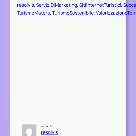
resolvis
, 
ServiziDiMarketing
, 
SitiInternetTuristici
, 
Succe
TurismoMatera
, 
TurismoSostenibile
, 
ValorizzazioneTerr
Written By:
resolvis