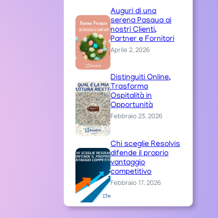
Auguri di una
serena Pasqua ai
nostri Clienti,
Partner e Fornitori
Aprile 2, 2026
Distinguiti Online,
Trasforma
Ospitalità in
Opportunità
Febbraio 23, 2026
Chi sceglie Resolvis
difende il proprio
vantaggio
competitivo
Febbraio 17, 2026