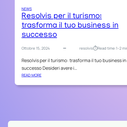
NEWS
Resolvis per il turismo:
trasforma il tuo business in
successo
⏱︎
Ottobre 15, 2024
resolvis
Read time:
1–2 mi
Resolvis per il turismo: trasforma il tuo business in
successo Desideri avere i…
:
READ MORE
R
E
S
O
L
V
I
S