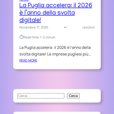
La Puglia accelera: il 2026
è l’anno della svolta
digitale!
Novembre 17, 2025
resolvis
⏱︎
Read time:
1–2 minuti
La Puglia accelera: il 2026 è l’anno della
svolta digitale! Le imprese pugliesi più…
:
READ MORE
L
A
P
U
G
L
S
Cerca
I
e
A
a
A