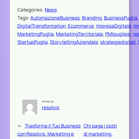
Categories:
News
Tags:
AutomazioneBusiness
, 
Branding
, 
BusinessPuglia
,
DigitalTransformation
, 
Ecommerce
, 
ImpresaDigitale
, 
In
MarketingPuglia
, 
MarketingTerritoriale
, 
PMIpugliesi
, 
re
StartupPuglia
, 
StorytellingAziendale
, 
strategiedigitali
, 
Written By:
resolvis
←
Trasforma il Tuo Business
Chi paga i costi
con Resolvis: Marketing e
di marketing: