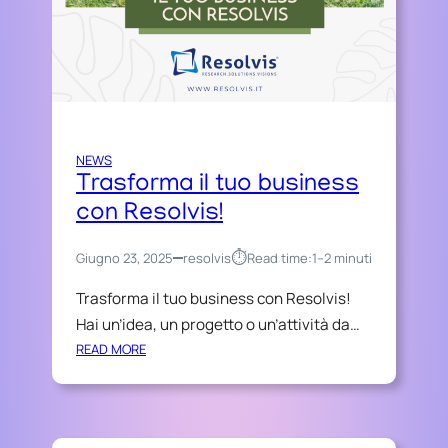
G
I
I
T
A
L
E
P
A
NEWS
S
Trasforma il tuo business
S
con Resolvis!
A
D
⏱︎
Giugno 23, 2025
resolvis
Read time:
1–2 minuti
A
R
Trasforma il tuo business con Resolvis!
E
Hai un’idea, un progetto o un’attività da…
S
:
READ MORE
O
T
L
R
V
A
I
S
S