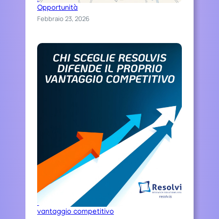
V
Opportunità
I
Febbraio 23, 2026
S
!
Chi sceglie Resolvis difende il proprio
vantaggio competitivo