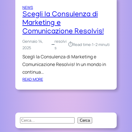
F
NEWS
O
Scegli la Consulenza di
R
Marketing e
M
A
Comunicazione Resolvis!
I
Gennaio 14,
resolvi
L
⏱︎
Read time:
1–2 minuti
2025
s
T
U
Scegli la Consulenza di Marketing e
O
Comunicazione Resolvis! In un mondo in
B
continua…
U
:
READ MORE
S
S
I
C
N
E
E
G
S
L
S
I
C
S
Cerca
L
O
e
A