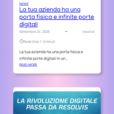
E
L
NEWS
D
N
La tua azienda ha una
’
O
porta fisica e infinite porte
E
N
digitali
C
B
C
A
Settembre 24, 2025
resolvis
E
S
⏱︎
Read time:
1–2 minuti
L
T
L
A
La tua azienda ha una porta fisica e
E
:
infinite porte digitali In un…
N
B
Z
:
READ MORE
I
A
L
S
D
A
O
A
T
G
L
U
N
2
A
A
0
A
E
0
Z
S
4
I
S