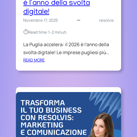
è l’anno della svolta
digitale!
Novembre 17, 2025
resolvis
⏱︎
Read time:
1–2 minuti
La Puglia accelera: il 2026 è l’anno della
svolta digitale! Le imprese pugliesi più…
:
READ MORE
L
A
P
U
G
L
I
A
A
C
C