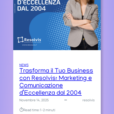
E
L
E
R
A
:
I
L
2
0
2
6
NEWS
È
Trasforma il Tuo Business
L
con Resolvis: Marketing e
’
Comunicazione
A
d’Eccellenza dal 2004
N
N
Novembre 14, 2025
resolvis
O
D
⏱︎
Read time:
1–2 minuti