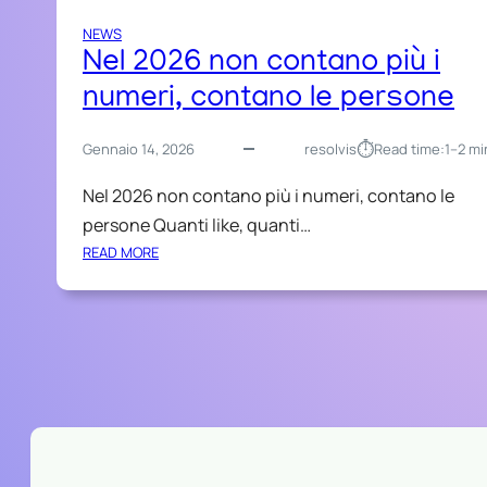
NEWS
Nel 2026 non contano più i
numeri, contano le persone
⏱︎
Gennaio 14, 2026
resolvis
Read time:
1–2 mi
Nel 2026 non contano più i numeri, contano le
persone Quanti like, quanti…
:
READ MORE
N
E
L
2
0
2
6
N
O