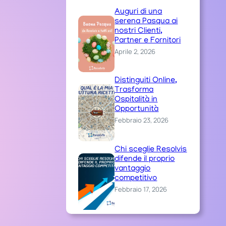
Auguri di una
serena Pasqua ai
nostri Clienti,
Partner e Fornitori
Aprile 2, 2026
Distinguiti Online,
Trasforma
Ospitalità in
Opportunità
Febbraio 23, 2026
Chi sceglie Resolvis
difende il proprio
vantaggio
competitivo
Febbraio 17, 2026