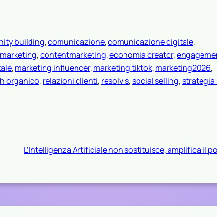
ty building
, 
comunicazione
, 
comunicazione digitale
, 
 marketing
, 
contentmarketing
, 
economia creator
, 
engagemen
tale
, 
marketing influencer
, 
marketing tiktok
, 
marketing2026
, 
h organico
, 
relazioni clienti
, 
resolvis
, 
social selling
, 
strategia
L’Intelligenza Artificiale non sostituisce, amplifica il p