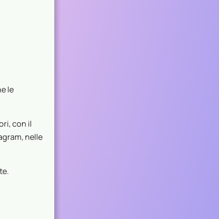
e le
ri, con il
tagram, nelle
te.