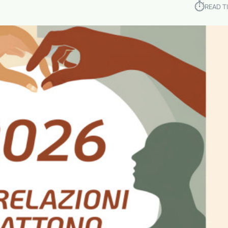
⏱︎
READ T