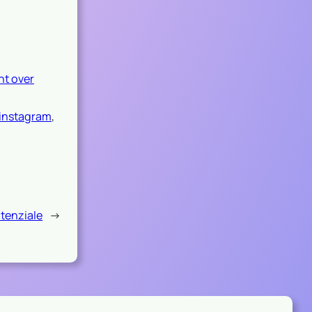
t over
 instagram
, 
otenziale
→