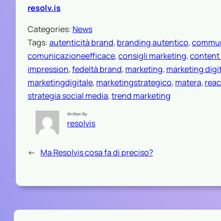
resolv.is
Categories:
News
Tags:
autenticità brand
, 
branding autentico
, 
communi
comunicazioneefficace
, 
consigli marketing
, 
content
impression
, 
fedeltà brand
, 
marketing
, 
marketing digi
marketingdigitale
, 
marketingstrategico
, 
matera
, 
reac
strategia social media
, 
trend marketing
Written By:
resolvis
←
Ma Resolvis cosa fa di preciso?