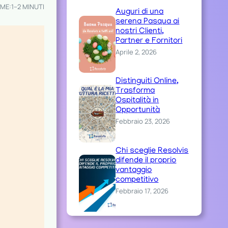
IME:
1–2 MINUTI
Auguri di una
serena Pasqua ai
nostri Clienti,
Partner e Fornitori
Aprile 2, 2026
Distinguiti Online,
Trasforma
Ospitalità in
Opportunità
Febbraio 23, 2026
Chi sceglie Resolvis
difende il proprio
vantaggio
competitivo
Febbraio 17, 2026