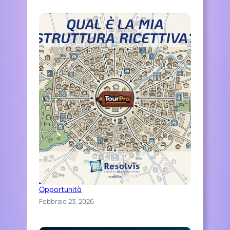
A
N
O
L
E
P
E
R
S
O
N
E
Distinguiti Online, Trasforma Ospitalità in
Opportunità
Febbraio 23, 2026