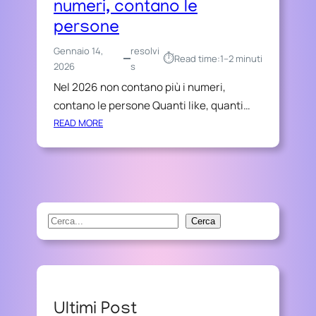
numeri, contano le
persone
Gennaio 14,
resolvi
⏱︎
Read time:
1–2 minuti
2026
s
Nel 2026 non contano più i numeri,
contano le persone Quanti like, quanti…
:
READ MORE
N
E
L
2
0
2
S
Cerca
6
e
N
a
O
r
N
C
c
Ultimi Post
O
h